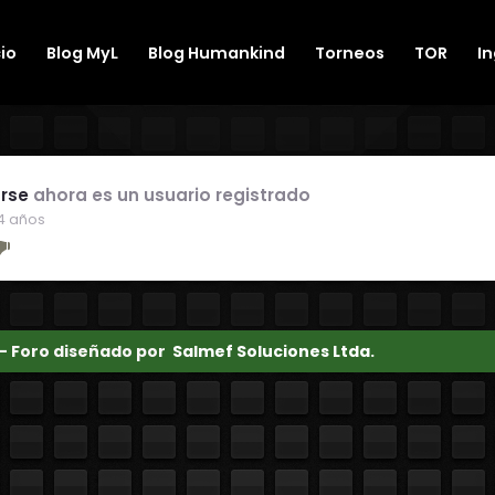
cio
Blog MyL
Blog Humankind
Torneos
TOR
I
rse
ahora es un usuario registrado
4 años
 - Foro diseñado por
Salmef Soluciones Ltda.