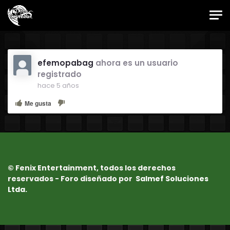
Skip to main content
Foro Oficial JES
efemopabag
ahora es un usuario
registrado
hace 5 años
Me gusta
© Fenix Entertainment, todos los derechos
reservados - Foro diseñado por
Salmef Soluciones
Ltda.