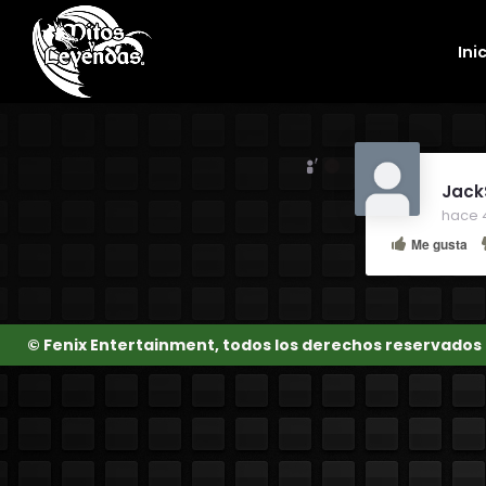
Skip to main content
Foro Oficial JES
Ini
Jack
hace 
Me gusta
© Fenix Entertainment, todos los derechos reservados