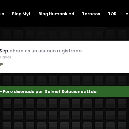
cio
Blog MyL
Blog Humankind
Torneos
TOR
I
Sep
ahora es un usuario registrado
4 años
 - Foro diseñado por
Salmef Soluciones Ltda.