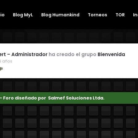
cio
Blog MyL
Blog Humankind
Torneos
TOR
I
ert – Administrador
ha creado el grupo
Bienvenida
6 años
 - Foro diseñado por
Salmef Soluciones Ltda.