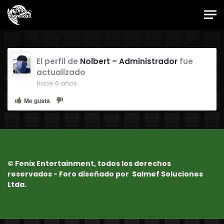
Skip to main content
Foro Oficial JES
El perfil de
Nolbert – Administrador
fue
actualizado
hace 6 años
Me gusta
© Fenix Entertainment, todos los derechos
reservados - Foro diseñado por
Salmef Soluciones
Ltda.