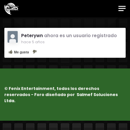
Skip to main content
Foro Oficial JES
Peterywn
ahora es un usuario registrado
hace 5 años
Me gusta
© Fenix Entertainment, todos los derechos
reservados - Foro diseñado por
Salmef Soluciones
Ltda.