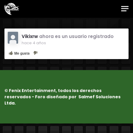
Skip to main content
Foro Oficial JES
Vikixrw
ahora es un usuario registrado
hace 4 años
Me gusta
© Fenix Entertainment, todos los derechos
reservados - Foro diseñado por
Salmef Soluciones
Ltda.