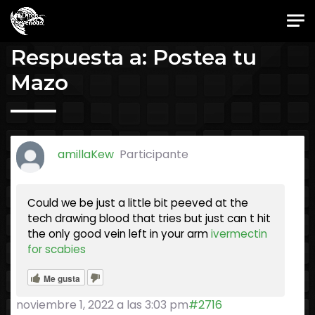
Skip to main content
Foro Oficial JES
Respuesta a: Postea tu
Mazo
amillaKew
Participante
Could we be just a little bit peeved at the
tech drawing blood that tries but just can t hit
the only good vein left in your arm
ivermectin
for scabies
Me gusta
noviembre 1, 2022 a las 3:03 pm
#2716