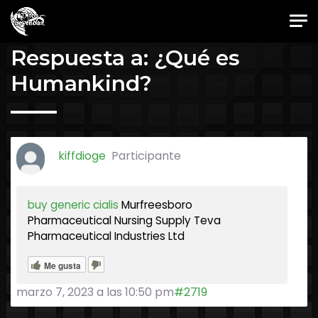
Skip to main content
Foro Oficial JES
Respuesta a: ¿Qué es
Humankind?
kiffdioge
Participante
buy generic cialis
Murfreesboro
Pharmaceutical Nursing Supply Teva
Pharmaceutical Industries Ltd
Me gusta
marzo 7, 2023 a las 10:50 pm
#2719