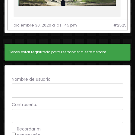
diciembre 30, 2020 a las 1:45 pm
#2525
Debes estar registrado para responder a este debate.
Nombre de usuario:
Contraseña:
Recordar mi