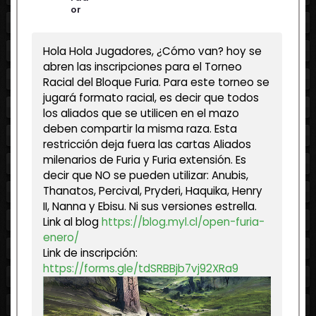
or
Hola Hola Jugadores, ¿Cómo van? hoy se
abren las inscripciones para el Torneo
Racial del Bloque Furia. Para este torneo se
jugará formato racial, es decir que todos
los aliados que se utilicen en el mazo
deben compartir la misma raza. Esta
restricción deja fuera las cartas Aliados
milenarios de Furia y Furia extensión. Es
decir que NO se pueden utilizar: Anubis,
Thanatos, Percival, Pryderi, Haquika, Henry
II, Nanna y Ebisu. Ni sus versiones estrella.
Link al blog
https://blog.myl.cl/open-furia-
enero/
Link de inscripción:
https://forms.gle/tdSRBBjb7vj92XRa9