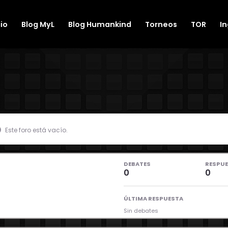
cio
Blog MyL
Blog Humankind
Torneos
TOR
I
Este foro está vacío.
DEBATES
RESPU
0
0
ÚLTIMA RESPUESTA
Sin debates