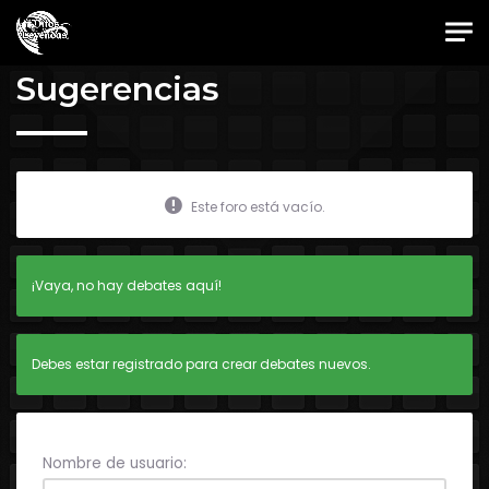
Skip to main content
Foro Oficial JES
Sugerencias
Este foro está vacío.
¡Vaya, no hay debates aquí!
Debes estar registrado para crear debates nuevos.
Nombre de usuario: