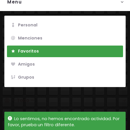
Menu
Personal
Menciones
Favoritos
Amigos
Grupos
Mostrar:
Lo sentimos, no hemos encontrado actividad. Por
favor, prueba un filtro diferente.