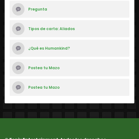
Pregunta
Tipos de carta: Aliados
¿Qué es Humankind?
Postea tu Mazo
Postea tu Mazo