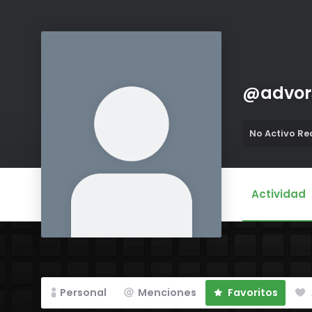
@
advor
No Activo R
Actividad
Personal
Menciones
Favoritos