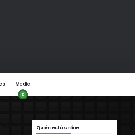
as
Media
0
r:
Quién está online