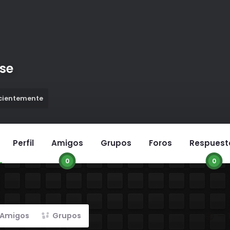
se
ecientemente
Perfil
Amigos
Grupos
Foros
Respuest
0
0
Mostra
Amigos
Grupos