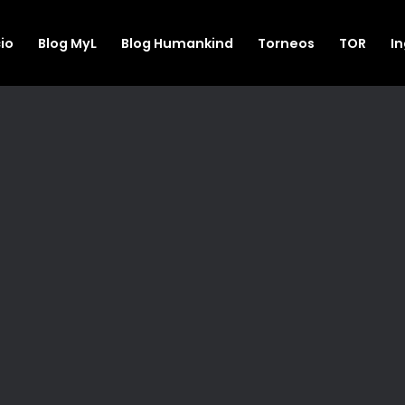
cio
Blog MyL
Blog Humankind
Torneos
TOR
I