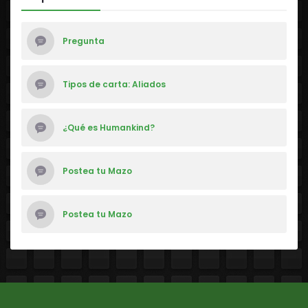
Pregunta
Tipos de carta: Aliados
¿Qué es Humankind?
Postea tu Mazo
Postea tu Mazo