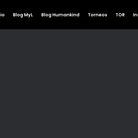
cio
Blog MyL
Blog Humankind
Torneos
TOR
I