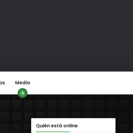
as
Media
0
Quién está online