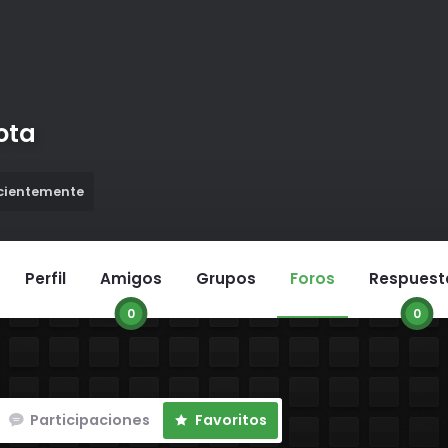
ota
ecientemente
Perfil
Amigos
Grupos
Foros
Respuest
0
0
Participaciones
Favoritos