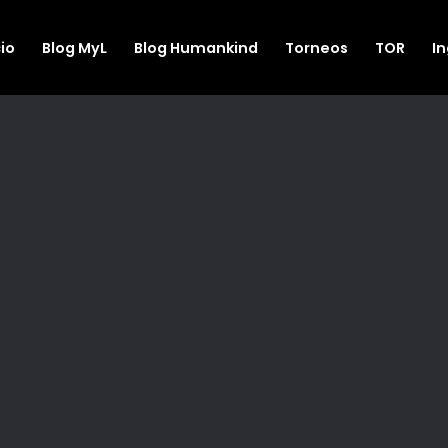
cio
Blog MyL
Blog Humankind
Torneos
TOR
I