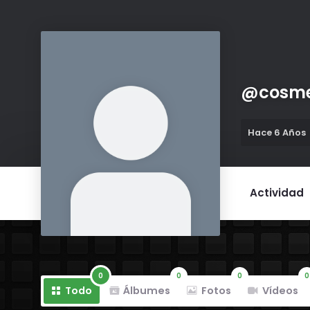
@
cosme
Hace 6 Años
Actividad
0
0
0
0
Todo
Álbumes
Fotos
Vídeos