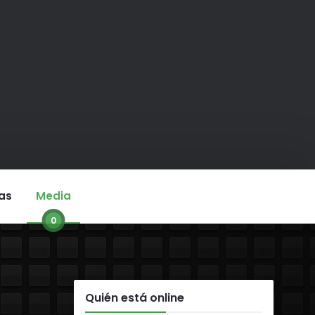
as
Media
0
Quién está online