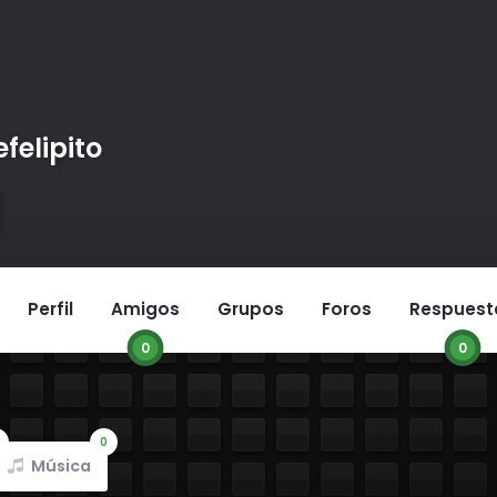
felipito
Perfil
Amigos
Grupos
Foros
Respuest
0
0
0
Música