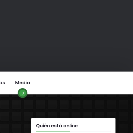
as
Media
0
Quién está online