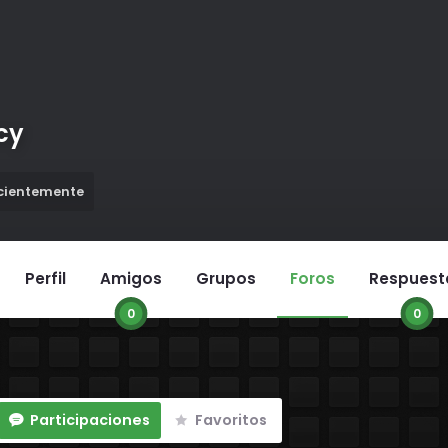
cy
ecientemente
Perfil
Amigos
Grupos
Foros
Respuest
0
0
Participaciones
Favoritos