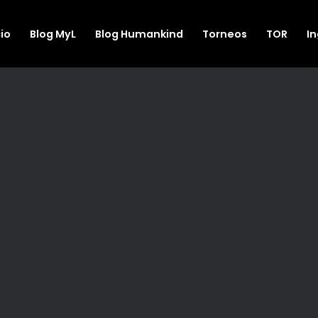
cio
Blog MyL
Blog Humankind
Torneos
TOR
I