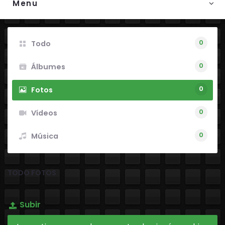
Menu
0
Todo
0
Álbumes
0
Fotos
0
Vídeos
0
Música
TODO FOTOS
Subir