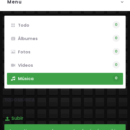
Menu
0
Todo
0
Álbumes
0
Fotos
0
Vídeos
0
Música
TODO MÚSICA
Subir