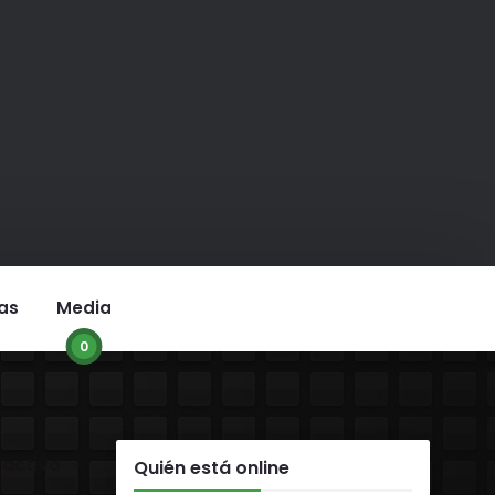
as
Media
0
or:
Quién está online