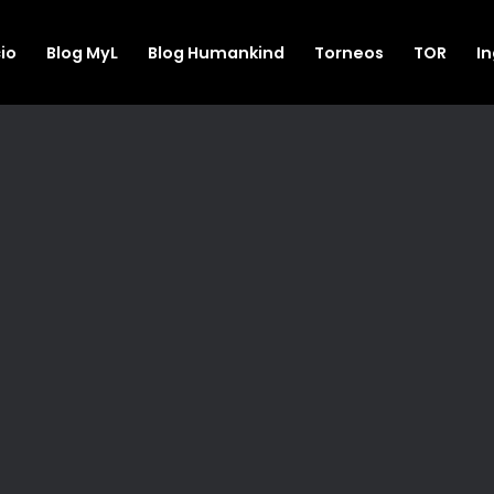
cio
Blog MyL
Blog Humankind
Torneos
TOR
I