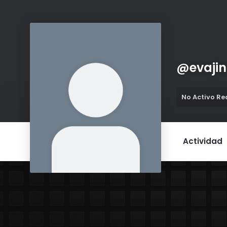
@
evajin
No Activo R
Actividad