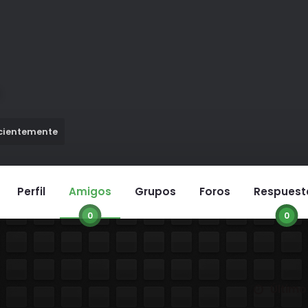
ecientemente
Perfil
Amigos
Grupos
Foros
Respuest
0
0
Ordenar p