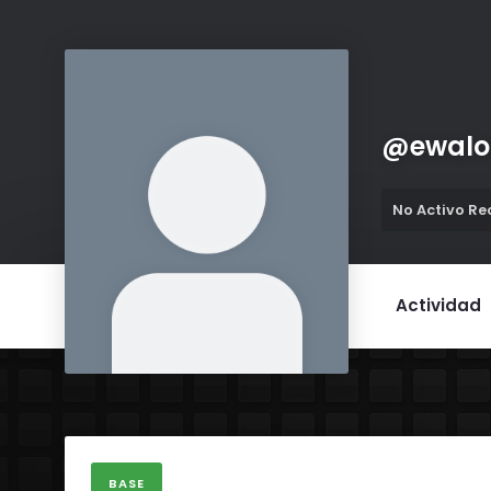
@
ewal
No Activo R
Actividad
BASE