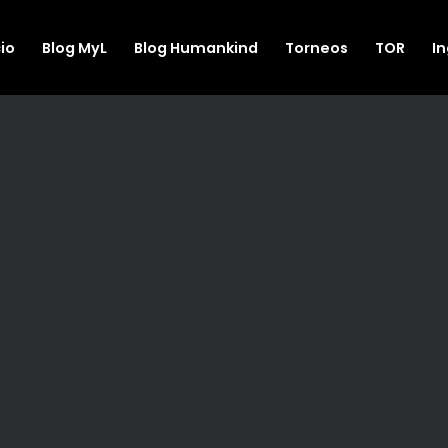
cio
Blog MyL
Blog Humankind
Torneos
TOR
I