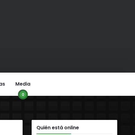
as
Media
0
Quién está online