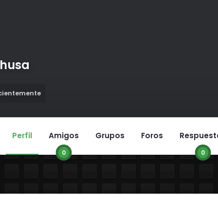
ohusa
ecientemente
Perfil
Amigos
Grupos
Foros
Respuest
0
0