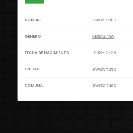
ewalohusa
NOMBRE
Masculino
GÉNERO
1998-10-08
FECHA DE NACIMIENTO
ewalohusa
CIUDAD
ewalohusa
COMUNA