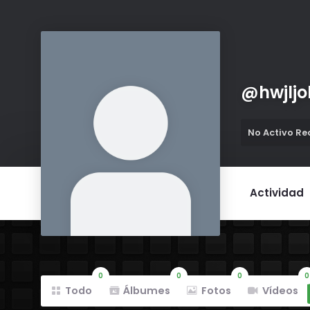
@
hwjljo
No Activo R
Actividad
0
0
0
0
Todo
Álbumes
Fotos
Vídeos