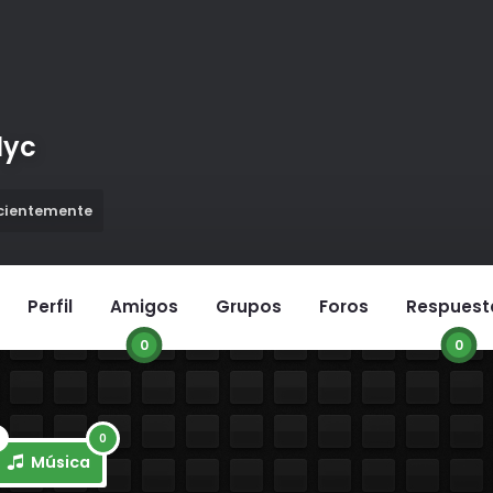
lyc
ecientemente
Perfil
Amigos
Grupos
Foros
Respuest
0
0
0
Música