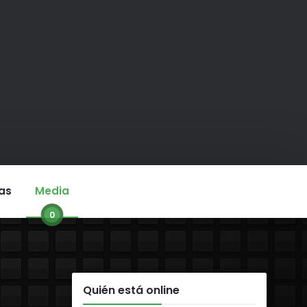
as
Media
0
Quién está online