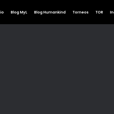
cio
Blog MyL
Blog Humankind
Torneos
TOR
I