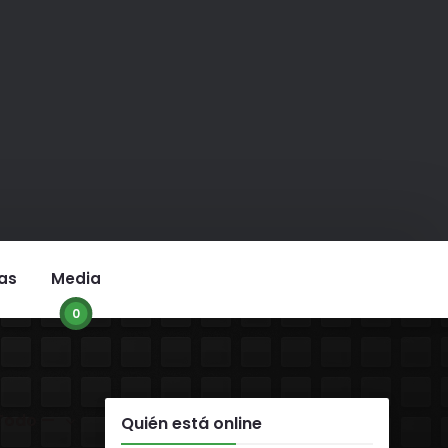
as
Media
0
r:
Quién está online