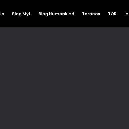
cio
Blog MyL
Blog Humankind
Torneos
TOR
I