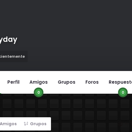
lyday
ecientemente
Perfil
Amigos
Grupos
Foros
Respuest
0
0
Mostra
Amigos
Grupos