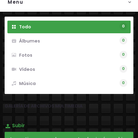
Menu
0
Todo
0
Álbumes
0
Fotos
0
Vídeos
0
Música
GALERÍA DE ARCHIVOS MULTIMEDIA
Subir