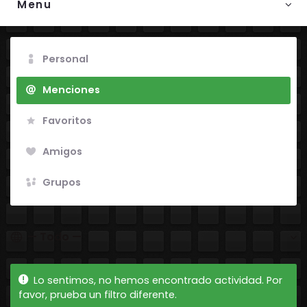
Menu
Personal
Menciones
Favoritos
Amigos
Grupos
Mostrar:
Lo sentimos, no hemos encontrado actividad. Por
favor, prueba un filtro diferente.