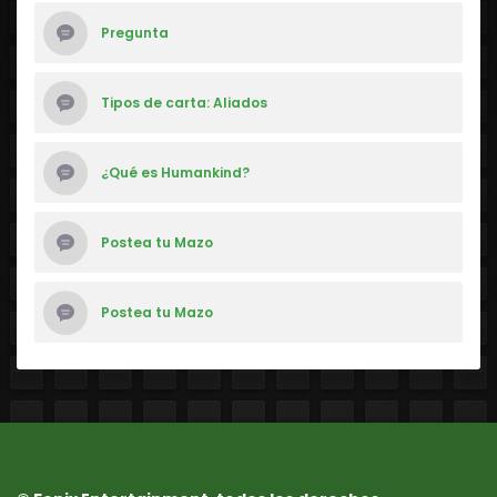
Pregunta
Tipos de carta: Aliados
¿Qué es Humankind?
Postea tu Mazo
Postea tu Mazo