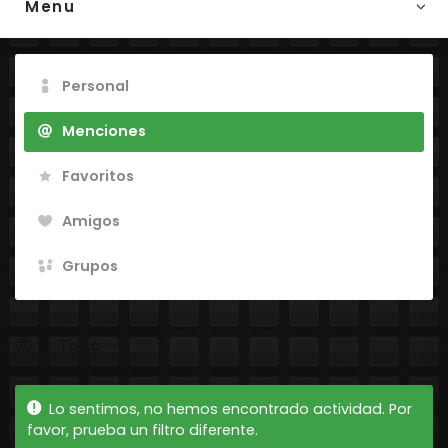
Menu
Personal
Menciones
Favoritos
Amigos
Grupos
Mostrar:
Lo sentimos, no hemos encontrado actividad. Por
favor, prueba un filtro diferente.