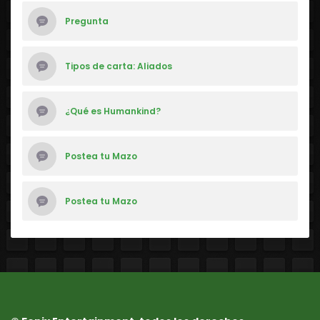
Pregunta
Tipos de carta: Aliados
¿Qué es Humankind?
Postea tu Mazo
Postea tu Mazo