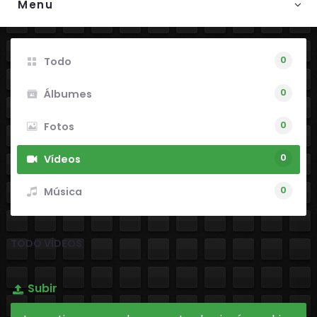
Menu
0
Todo
0
Álbumes
0
Fotos
0
Vídeos
0
Música
TODO VÍDEOS
Subir