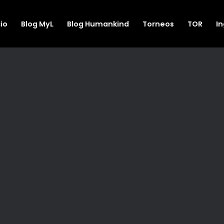
cio
Blog MyL
Blog Humankind
Torneos
TOR
I