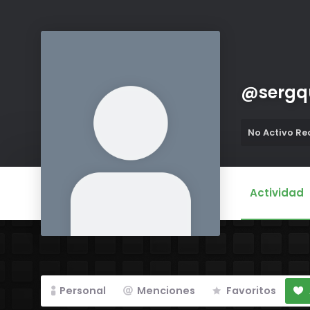
@
sergq
No Activo R
Actividad
Personal
Menciones
Favoritos