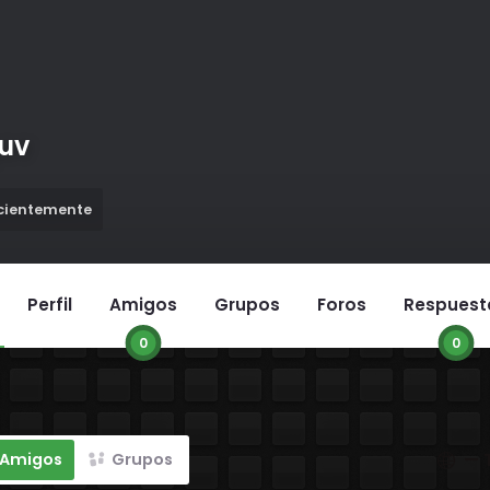
uv
ecientemente
Perfil
Amigos
Grupos
Foros
Respuest
0
0
Mostra
Amigos
Grupos