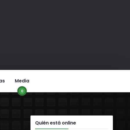
as
Media
0
r:
Quién está online