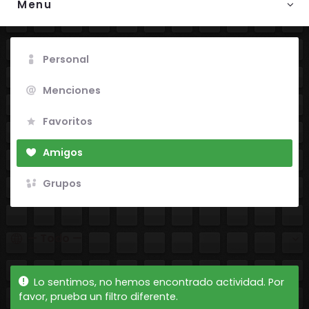
Menu
Personal
Menciones
Favoritos
Amigos
Grupos
Mostrar:
Lo sentimos, no hemos encontrado actividad. Por
favor, prueba un filtro diferente.