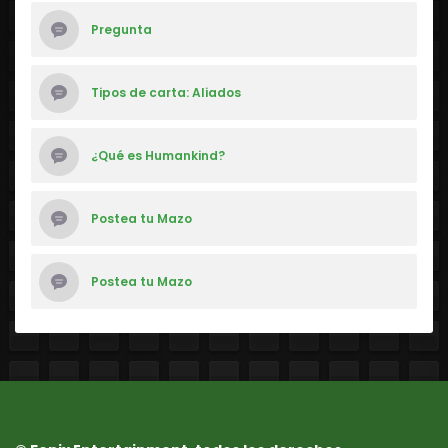
Pregunta
Tipos de carta: Aliados
¿Qué es Humankind?
Postea tu Mazo
Postea tu Mazo