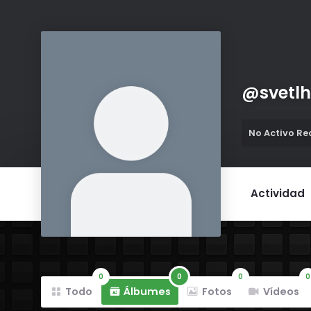
@
svetl
No Activo R
Actividad
0
0
0
0
Todo
Álbumes
Fotos
Vídeos