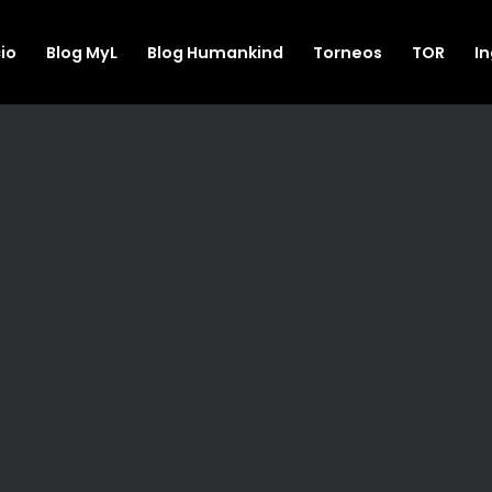
cio
Blog MyL
Blog Humankind
Torneos
TOR
I