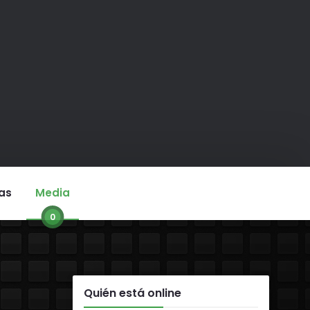
as
Media
0
Quién está online