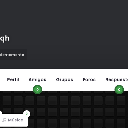
hqh
ecientemente
Perfil
Amigos
Grupos
Foros
Respuest
0
0
0
Música