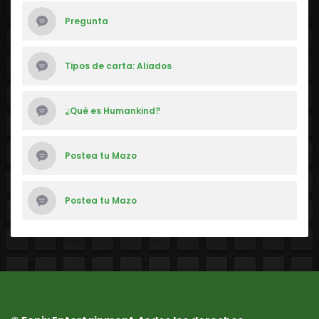
Pregunta
Tipos de carta: Aliados
¿Qué es Humankind?
Postea tu Mazo
Postea tu Mazo