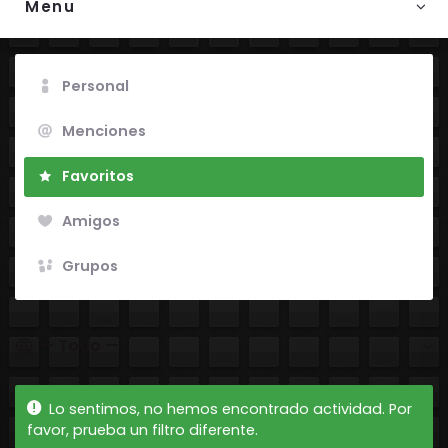
Menu
Personal
Menciones
Favoritos
Amigos
Grupos
Mostrar:
Lo sentimos, no hemos encontrado actividad. Por
favor, prueba un filtro diferente.