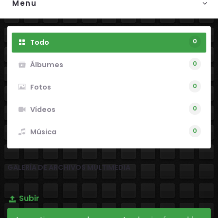
Menu
0
Todo
0
Álbumes
0
Fotos
0
Vídeos
0
Música
GALERÍA DE ARCHIVOS MULTIMEDIA
Subir