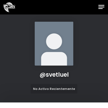
Skip to main content
Foro Oficial JES
@
svetluel
No Activo Recientemente