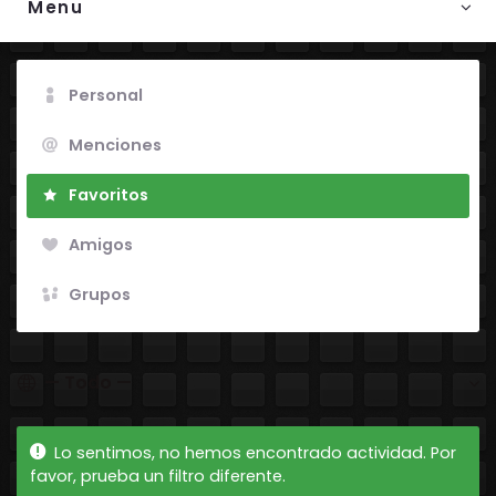
Menu
Personal
Menciones
Favoritos
Amigos
Grupos
Mostrar:
Lo sentimos, no hemos encontrado actividad. Por
favor, prueba un filtro diferente.