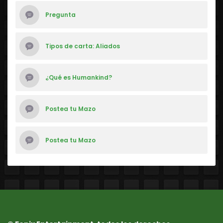
Pregunta
Tipos de carta: Aliados
¿Qué es Humankind?
Postea tu Mazo
Postea tu Mazo