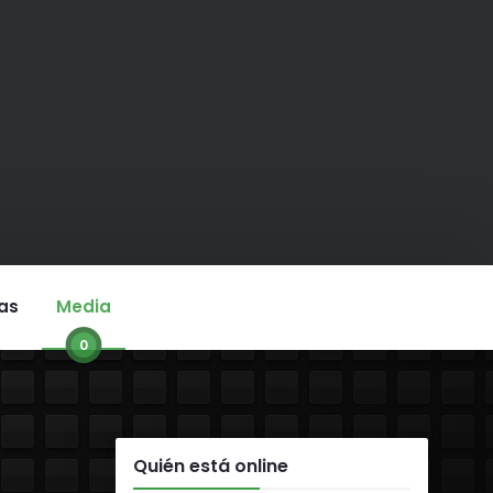
as
Media
0
Quién está online