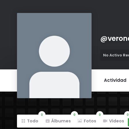
@
vero
No Activo R
Actividad
0
0
0
0
Todo
Álbumes
Fotos
Vídeos