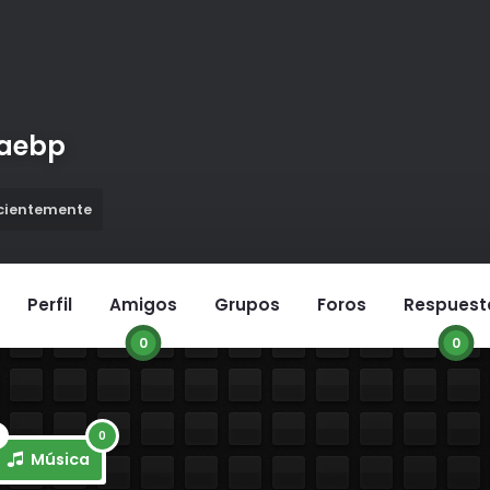
naebp
ecientemente
Perfil
Amigos
Grupos
Foros
Respuest
0
0
0
Música