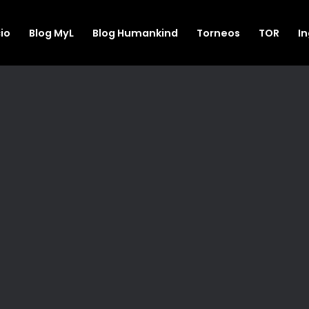
cio
Blog MyL
Blog Humankind
Torneos
TOR
I