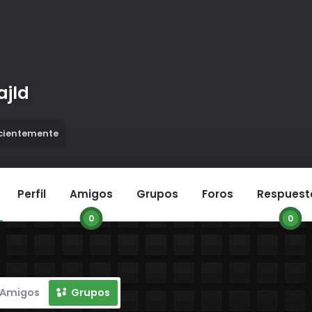
ajld
ecientemente
Perfil
Amigos
Grupos
Foros
Respuest
0
0
Mostra
Amigos
Grupos