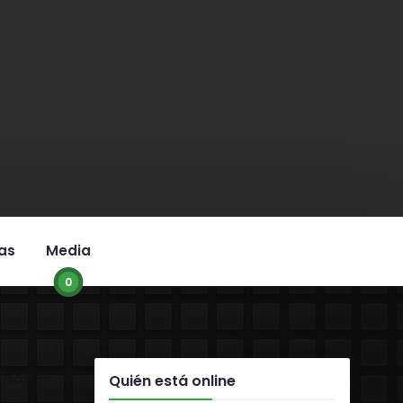
as
Media
0
r:
Quién está online