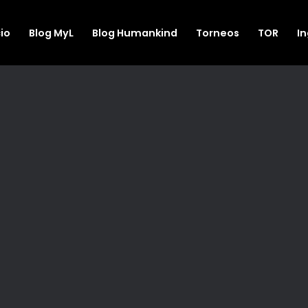
cio
Blog MyL
Blog Humankind
Torneos
TOR
I