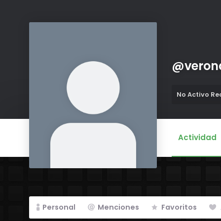
@
veron
No Activo R
Actividad
Personal
Menciones
Favoritos