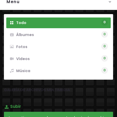
Menu
0
Todo
0
Álbumes
0
Fotos
0
Vídeos
0
Música
GALERÍA DE ARCHIVOS MULTIMEDIA
Subir