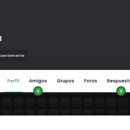
l
ecientemente
Perfil
Amigos
Grupos
Foros
Respuest
0
0