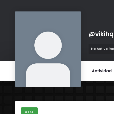
@
vikihq
No Activo R
Actividad
BASE