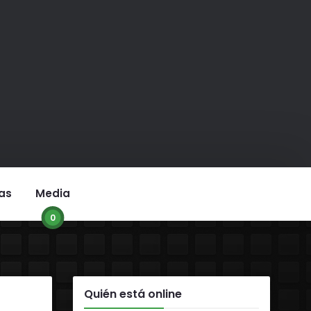
as
Media
0
Quién está online