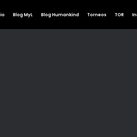
cio
Blog MyL
Blog Humankind
Torneos
TOR
I