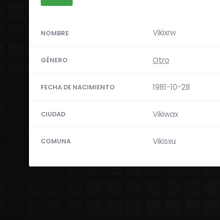
Vikixrw
NOMBRE
Otro
GÉNERO
1981-10-28
FECHA DE NACIMIENTO
Vikiwax
CIUDAD
Vikisxu
COMUNA