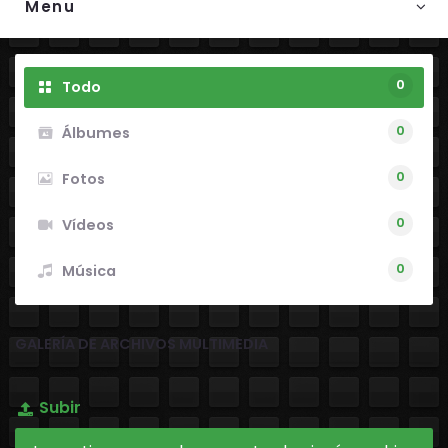
Menu
0
Todo
0
Álbumes
0
Fotos
0
Vídeos
0
Música
GALERÍA DE ARCHIVOS MULTIMEDIA
Subir