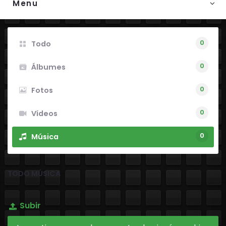
Menu
0
Todo
0
Álbumes
0
Fotos
0
Vídeos
0
Música
TODO MÚSICA
Subir