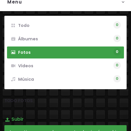
Menu
0
Todo
0
Álbumes
0
Fotos
0
Vídeos
0
Música
TODO FOTOS
Subir