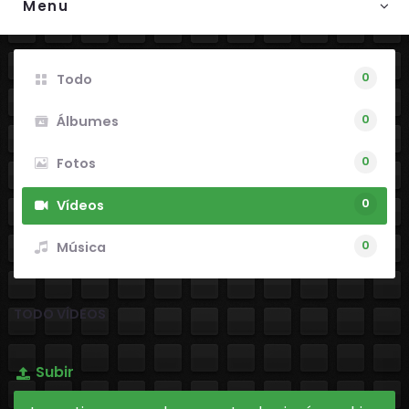
Menu
0
Todo
0
Álbumes
0
Fotos
0
Vídeos
0
Música
TODO VÍDEOS
Subir