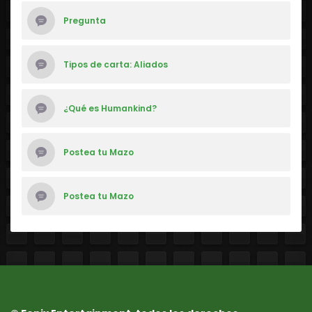
Pregunta
Tipos de carta: Aliados
¿Qué es Humankind?
Postea tu Mazo
Postea tu Mazo