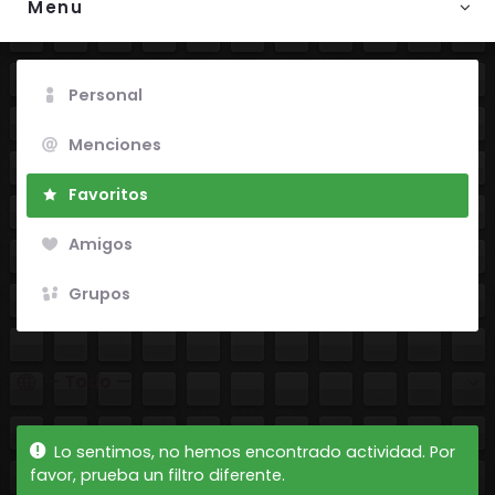
Menu
Personal
Menciones
Favoritos
Amigos
Grupos
Mostrar:
Lo sentimos, no hemos encontrado actividad. Por
favor, prueba un filtro diferente.