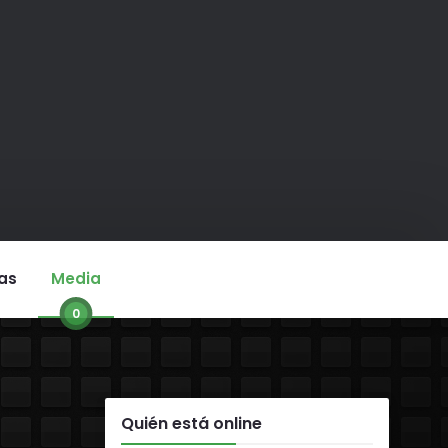
as
Media
0
Quién está online