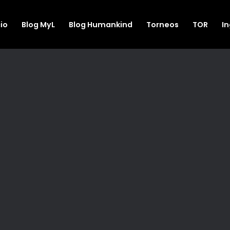
cio
Blog MyL
Blog Humankind
Torneos
TOR
I