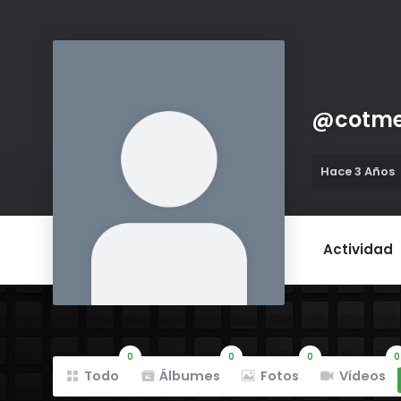
@
cotm
Hace 3 Años
Actividad
0
0
0
0
Todo
Álbumes
Fotos
Vídeos