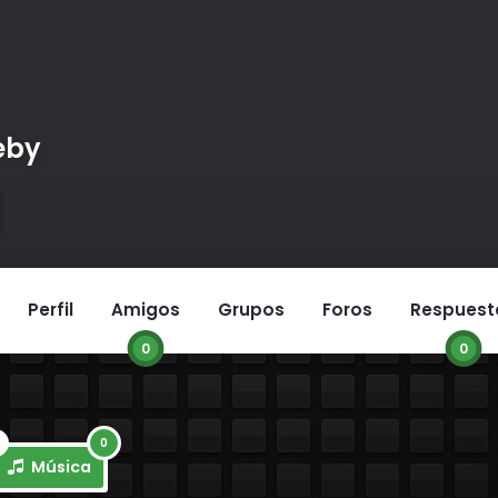
eby
Perfil
Amigos
Grupos
Foros
Respuest
0
0
0
Música