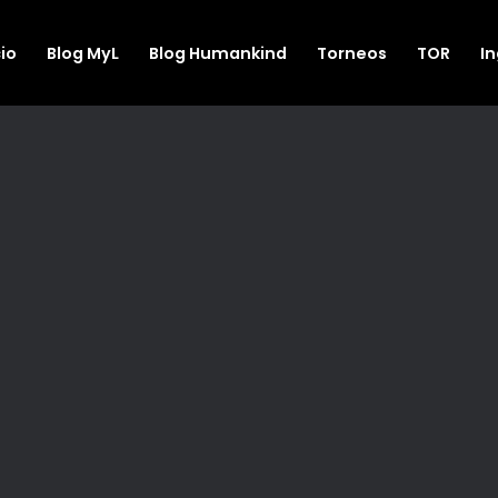
cio
Blog MyL
Blog Humankind
Torneos
TOR
I