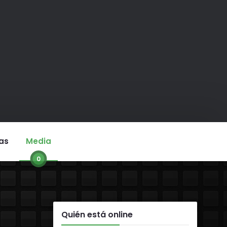
as
Media
0
Quién está online