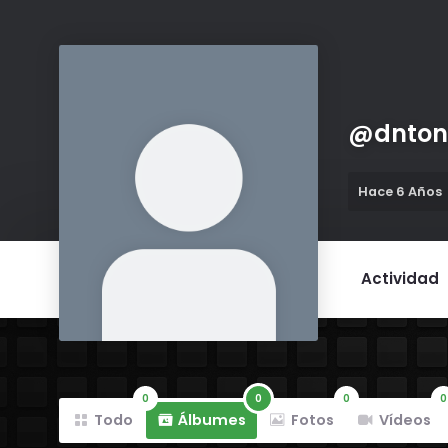
@
dnton
Hace 6 Años
Actividad
0
0
0
0
Todo
Álbumes
Fotos
Vídeos