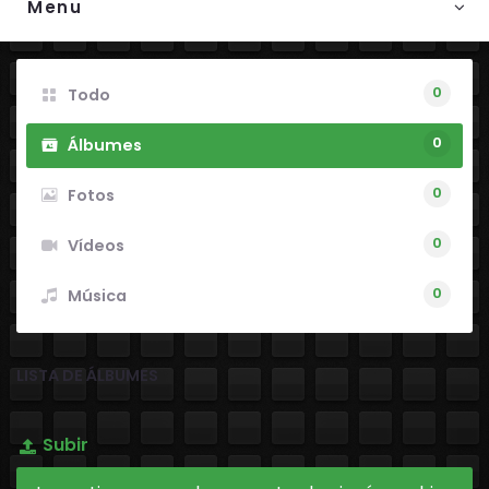
Menu
0
Todo
0
Álbumes
0
Fotos
0
Vídeos
0
Música
LISTA DE ÁLBUMES
Subir