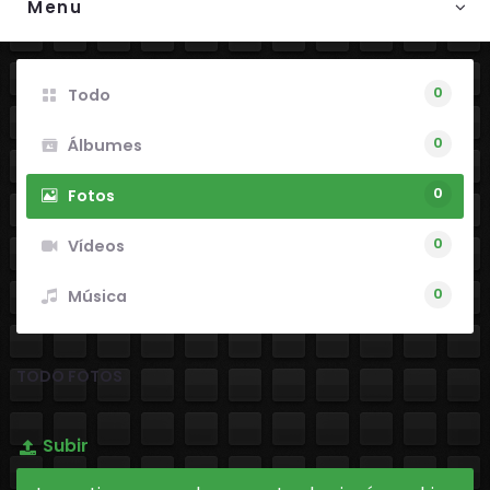
Menu
0
Todo
0
Álbumes
0
Fotos
0
Vídeos
0
Música
TODO FOTOS
Subir