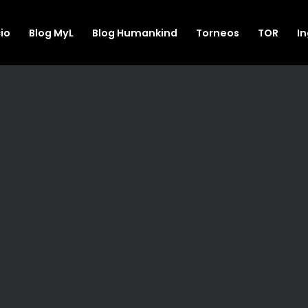
cio
Blog MyL
Blog Humankind
Torneos
TOR
I