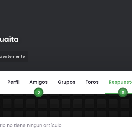
uaita
ecientemente
Perfil
Amigos
Grupos
Foros
Respuest
0
0
rio no tiene ningun artículo