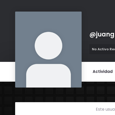
@
juang
No Activo R
Actividad
Este usua