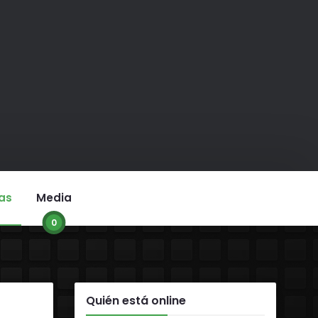
as
Media
0
Quién está online