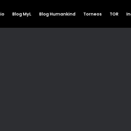
cio
Blog MyL
Blog Humankind
Torneos
TOR
I