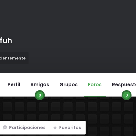
fuh
ecientemente
Perfil
Amigos
Grupos
Foros
Respuest
0
0
Participaciones
Favoritos