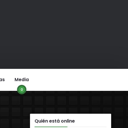
as
Media
0
Quién está online