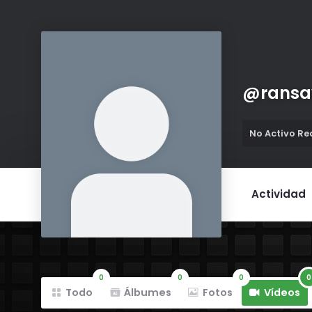
@
ransa
No Activo R
Actividad
0
0
0
0
Todo
Álbumes
Fotos
Vídeos