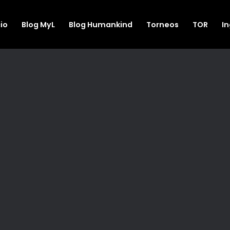
cio
Blog MyL
Blog Humankind
Torneos
TOR
I