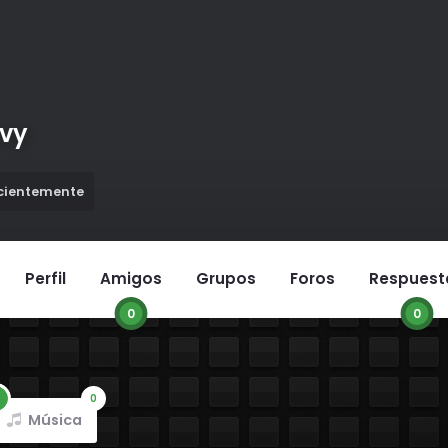
vy
ecientemente
Perfil
Amigos
Grupos
Foros
Respuest
0
0
0
Música