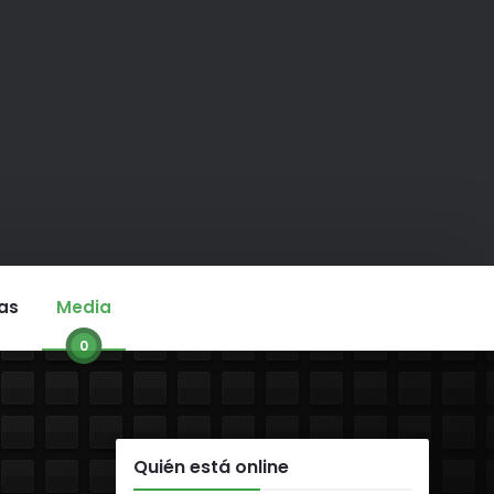
as
Media
0
Quién está online